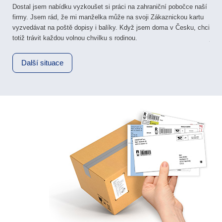
Dostal jsem nabídku vyzkoušet si práci na zahraniční pobočce naší
Dcer
ám
firmy. Jsem rád, že mi manželka může na svoji Zákaznickou kartu
Něko
vyzvedávat na poště dopisy i balíky. Když jsem doma v Česku, chci
Našt
sto
totiž trávit každou volnou chvilku s rodinou.
já 
Další situace
D