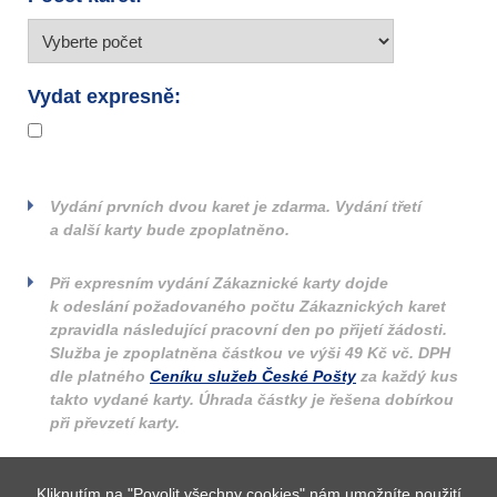
Vydat expresně:
Vydání prvních dvou karet je zdarma. Vydání třetí
a další karty bude zpoplatněno.
Při expresním vydání Zákaznické karty dojde
k odeslání požadovaného počtu Zákaznických karet
zpravidla následující pracovní den po přijetí žádosti.
Služba je zpoplatněna částkou ve výši 49 Kč vč. DPH
dle platného
Ceníku služeb České Pošty
za každý kus
takto vydané karty. Úhrada částky je řešena dobírkou
při převzetí karty.
Pole označená * jsou povinná.
Kliknutím na "Povolit všechny cookies" nám umožníte použití