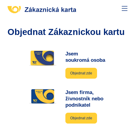
Objednat Zákaznickou kartu
Jsem
soukromá osoba
Objednat zde
Jsem firma,
živnostník nebo
podnikatel
Objednat zde