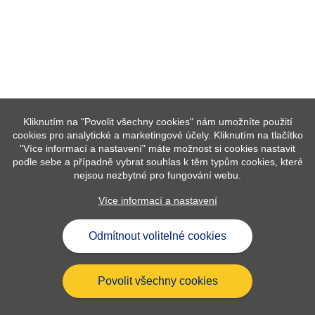
Kliknutím na "Povolit všechny cookies" nám umožníte použití
cookies pro analytické a marketingové účely. Kliknutím na tlačítko
"Více informací a nastavení" máte možnost si cookies nastavit
podle sebe a případně vybrat souhlas k těm typům cookies, které
nejsou nezbytné pro fungování webu.
Více informací a nastavení
Odmítnout volitelné cookies
Ptáte se
Přehled slev
Dokumenty ke stažení
Soubory cookies
Povolit všechny cookies
Informace o zpracování osobních údajů
© Česká pošta